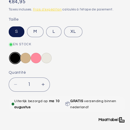
Prix
€84,95
critiques
habituel
Taxes incluses.
Frais d'expédition
calculés à l'étape de paiement.
Taille
S
M
L
XL
EN STOCK
Quantité
Réduire
Augmenter
la
la
quantité
quantité
Uiterlijk bezorgd op
ma 10
GRATIS
verzending binnen
📦
de
de
augustus
nederland!
Moufles
Moufles
Guide
Guide
Maattabel
Pro
Pro