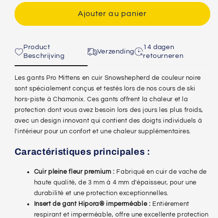
-
-
Noir
Noir
Ajouter au panier
Product
14 dagen
Verzending
Beschrijving
retourneren
Les gants Pro Mittens en cuir Snowshepherd de couleur noire
sont spécialement conçus et testés lors de nos cours de ski
hors-piste à Chamonix. Ces gants offrent la chaleur et la
protection dont vous avez besoin lors des jours les plus froids,
avec un design innovant qui contient des doigts individuels à
l'intérieur pour un confort et une chaleur supplémentaires.
Caractéristiques principales :
Cuir pleine fleur premium :
Fabriqué en cuir de vache de
haute qualité, de 3 mm à 4 mm d'épaisseur, pour une
durabilité et une protection exceptionnelles.
Insert de gant Hipora® imperméable :
Entièrement
respirant et imperméable, offre une excellente protection