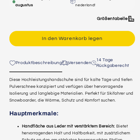
📦
für
für
augustus
nederland!
Gauntlet-
Gauntlet-
Handschuhe
Handschuhe
Größentabelle
-
-
Tan/Schwarz
Tan/Schwarz
In den Warenkorb legen
14 Tage
Produktbeschreibung
Versenden
Rückgaberecht
Diese Hochleistungshandschuhe sind für kalte Tage und tiefen
Pulverschnee konzipiert und verfügen über hervorragende
Isolierung und langlebige Materialien. Perfekt für Skifahrer und
Snowboarder, die Wärme, Schutz und Komfort suchen.
Hauptmerkmale:
Handfläche aus Leder mit verstärktem Bereich:
Bietet
hervorragenden Halt und Haltbarkeit, mit zusätzlichem