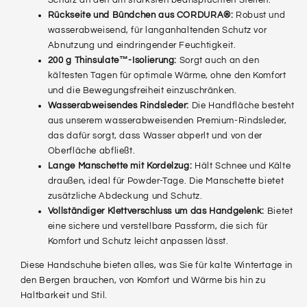
Schutz an den am stärksten beanspruchten Stellen.
Rückseite und Bündchen aus CORDURA®:
Robust und
wasserabweisend, für langanhaltenden Schutz vor
Abnutzung und eindringender Feuchtigkeit.
200 g Thinsulate™-Isolierung:
Sorgt auch an den
kältesten Tagen für optimale Wärme, ohne den Komfort
und die Bewegungsfreiheit einzuschränken.
Wasserabweisendes Rindsleder:
Die Handfläche besteht
aus unserem wasserabweisenden Premium-Rindsleder,
das dafür sorgt, dass Wasser abperlt und von der
Oberfläche abfließt.
Lange Manschette mit Kordelzug:
Hält Schnee und Kälte
draußen, ideal für Powder-Tage. Die Manschette bietet
zusätzliche Abdeckung und Schutz.
Vollständiger Klettverschluss um das Handgelenk:
Bietet
eine sichere und verstellbare Passform, die sich für
Komfort und Schutz leicht anpassen lässt.
Diese Handschuhe bieten alles, was Sie für kalte Wintertage in
den Bergen brauchen, von Komfort und Wärme bis hin zu
Haltbarkeit und Stil.