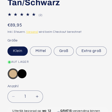
Tan/Schwarz
2
(2)
Bewertungen
insgesamt
Normaler
€89,95
Preis
Inkl. Steuern.
Versand
wird beim Checkout berechnet
Größe
Klein
Mittel
Groß
Extra groß
AUF LAGER
Anzahl
Verringere
Erhöhe
die
die
Menge
Menge
Uiterlijk bezorgd op
wo 12
GRATIS
verzending binnen