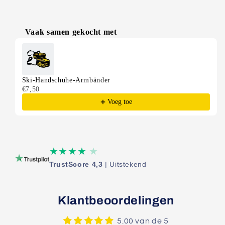
Vaak samen gekocht met
Use the Previous and Next buttons to navigate through produ
Ski-Handschuhe-Armbänder
€7,50
Voeg toe
★★★★
★
TrustScore 4,3
| Uitstekend
Klantbeoordelingen
5.00 van de 5